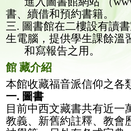
進入圖書館網站 （www.crt
書、續借和預約書籍。
三. 圖書館在二樓設有讀
生電腦，提供學生課餘溫
和寫報告之用。
館 藏介紹
本館收藏福音派信仰之各
一. 圖書
目前中西文藏書共有近一
教義、新舊約註釋、教會