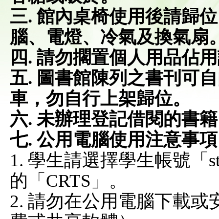
三. 館內桌椅使用後請歸
腦、電燈、冷氣及換氣扇
四. 請勿擱置個人用品佔
五. 圖書館陳列之書刊可
車，勿自行上架歸位。
六. 未辦理登記借閱的書
七. 公用電腦使用注意事
1. 學生請選擇學生帳號「s
的「CRTS」。
2. 請勿在公用電腦下載