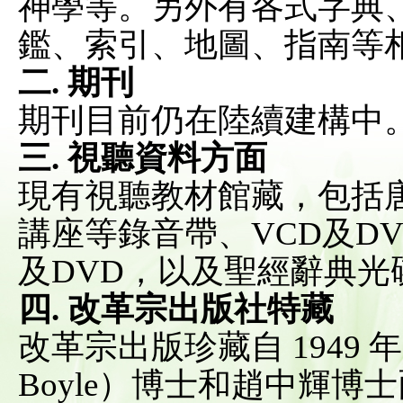
神學等。另外有各式字典
鑑、索引、地圖、指南等
二. 期刊
期刊目前仍在陸續建構中
三. 視聽資料方面
現有視聽教材館藏，包括
講座等錄音帶、VCD及D
及DVD，以及聖經辭典光
四. 改革宗出版社特藏
改革宗出版珍藏自 1949 年由包
Boyle）博士和趙中輝